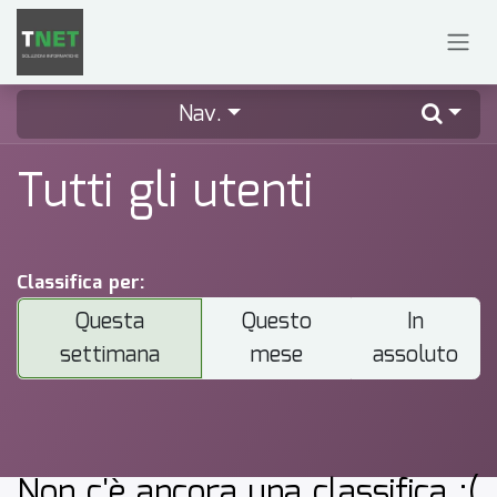
Passa al contenuto
Nav.
Tutti gli utenti
Classifica per:
Questa
Questo
In
settimana
mese
assoluto
Non c'è ancora una classifica :(