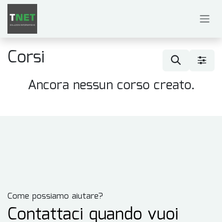
Passa al contenuto
Corsi
Ancora nessun corso creato.
Come possiamo aiutare?
Contattaci quando vuoi